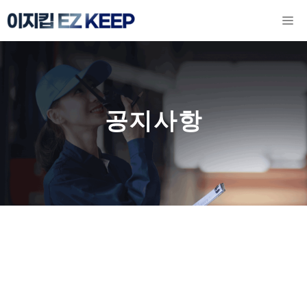
컨
M
텐
츠
로
건
공지사항
너
뛰
기