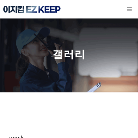
컨
M
텐
츠
로
건
갤러리
너
뛰
기